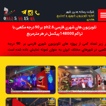
شرکت رسانه مدرن شهر
اجاره تلویزیون شهری و استیج
0
912
5
10
15
45
هلندی
تلویزیون های شهری فارسی ph2.6 بر 90 درجه مکعبی با
تراکم 148000 پیکسل در هر مترمربع
در زیر تعداد کمی از پروژه های تلویزیون شهری فارسی بر 90 درجه
کعبی در شهرهای مختلف ایران به عنوان نمونه نمایش داده شده است
.